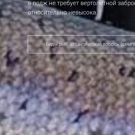
в лодж не требует вертолетной забро
относительно невысока.
Виды рыб: атлантический лосось (семга